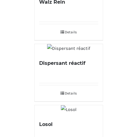
Walz Rein
Details
Dispersant réactif
Details
Losol