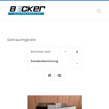
Skip
to
content
Gebrauchtgeräte
Sortieren nach
Standardsortierung
Zeige
50 Produkte